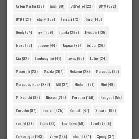
Aston Martin
(29)
Audi
(90)
BHPetrol
(22)
BMW
(322)
BYD
(121)
chery
(159)
Ferrari
(72)
Ford
(140)
Geely
(54)
gwm
(89)
Honda
(289)
Hyundai
(136)
Isuzu
(35)
Jaecoo
(44)
Jaguar
(27)
Jetour
(26)
Kia
(92)
Lamborghini
(41)
Lexus
(65)
Lotus
(24)
Maserati
(23)
Mazda
(207)
Mclaren
(22)
Mercedes
(35)
Mercedes-Benz
(223)
MG
(37)
Michelin
(31)
Mini
(48)
Mitsubishi
(96)
Nissan
(216)
Perodua
(156)
Peugeot
(55)
Porsche
(97)
Proton
(325)
Renault
(47)
Subaru
(108)
suzuki
(37)
Tesla
(91)
TestDrive
(59)
Toyota
(505)
Volkswagen
(143)
Volvo
(125)
xiaomi
(24)
Xpeng
(37)