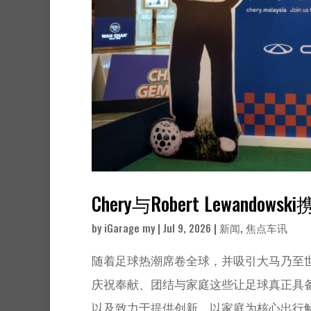
Chery与Robert Lewand
by
iGarage my
|
Jul 9, 2026
|
新闻
,
焦点车讯
随着足球热潮席卷全球，并吸引大马乃至世界各地的
庆祝奉献、团结与家庭这些让足球真正具
以及致力于提供创新、以家庭为核心出行解