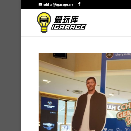
editor@igarage.my