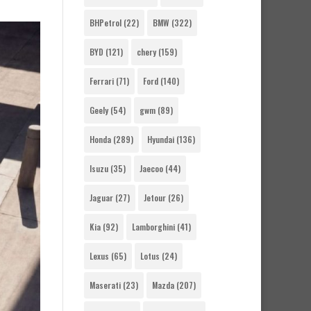
BHPetrol
(22)
BMW
(322)
BYD
(121)
chery
(159)
Ferrari
(71)
Ford
(140)
Geely
(54)
gwm
(89)
Honda
(289)
Hyundai
(136)
Isuzu
(35)
Jaecoo
(44)
Jaguar
(27)
Jetour
(26)
Kia
(92)
Lamborghini
(41)
Lexus
(65)
Lotus
(24)
Maserati
(23)
Mazda
(207)