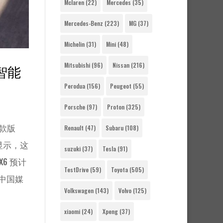
Mclaren
(22)
Mercedes
(35)
Mercedes-Benz
(223)
MG
(37)
Michelin
(31)
Mini
(48)
Mitsubishi
(96)
Nissan
(216)
智能
Perodua
(156)
Peugeot
(55)
Porsche
(97)
Proton
(325)
改款版
Renault
(47)
Subaru
(108)
显示，这
suzuki
(37)
Tesla
(91)
6 预计
TestDrive
(59)
Toyota
(505)
据中国媒
Volkswagen
(143)
Volvo
(125)
xiaomi
(24)
Xpeng
(37)