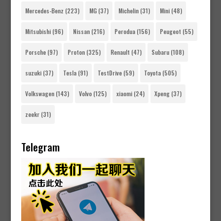
Mercedes-Benz
(223)
MG
(37)
Michelin
(31)
Mini
(48)
Mitsubishi
(96)
Nissan
(216)
Perodua
(156)
Peugeot
(55)
Porsche
(97)
Proton
(325)
Renault
(47)
Subaru
(108)
suzuki
(37)
Tesla
(91)
TestDrive
(59)
Toyota
(505)
Volkswagen
(143)
Volvo
(125)
xiaomi
(24)
Xpeng
(37)
zeekr
(31)
Telegram