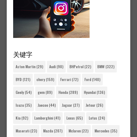
关键字
Aston Martin
(29)
Audi
(90)
BHPetrol
(22)
BMW
(322)
BYD
(121)
chery
(159)
Ferrari
(72)
Ford
(140)
Geely
(54)
gwm
(89)
Honda
(289)
Hyundai
(136)
Isuzu
(35)
Jaecoo
(44)
Jaguar
(27)
Jetour
(26)
Kia
(92)
Lamborghini
(41)
Lexus
(65)
Lotus
(24)
Maserati
(23)
Mazda
(207)
Mclaren
(22)
Mercedes
(35)