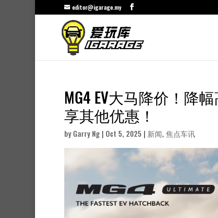
editor@igarage.my
MG4 EV大马降价！降幅高达
享其他优惠！
by
Garry Ng
|
Oct 5, 2025
|
新闻
,
焦点车讯