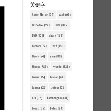
关键字
Aston Martin
(29)
Audi
(90)
BHPetrol
(22)
BMW
(322)
BYD
(121)
chery
(159)
Ferrari
(72)
Ford
(140)
Geely
(54)
gwm
(89)
Honda
(289)
Hyundai
(136)
Isuzu
(35)
Jaecoo
(44)
Jaguar
(27)
Jetour
(26)
Kia
(92)
Lamborghini
(41)
Lexus
(65)
Lotus
(24)