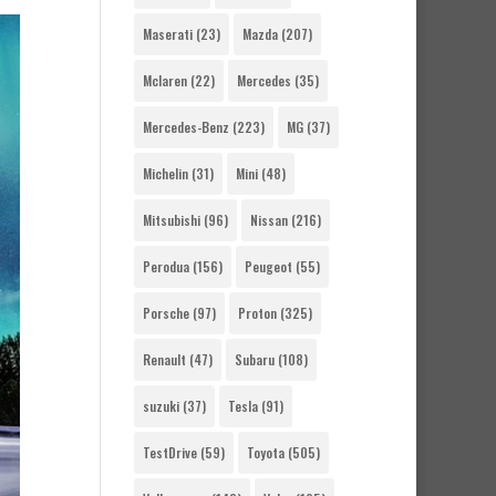
Maserati
(23)
Mazda
(207)
Mclaren
(22)
Mercedes
(35)
Mercedes-Benz
(223)
MG
(37)
Michelin
(31)
Mini
(48)
Mitsubishi
(96)
Nissan
(216)
Perodua
(156)
Peugeot
(55)
Porsche
(97)
Proton
(325)
Renault
(47)
Subaru
(108)
suzuki
(37)
Tesla
(91)
TestDrive
(59)
Toyota
(505)