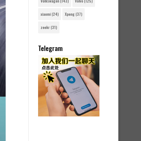
Volkswagen
(143)
Volvo
(125)
xiaomi
(24)
Xpeng
(37)
zeekr
(31)
Telegram