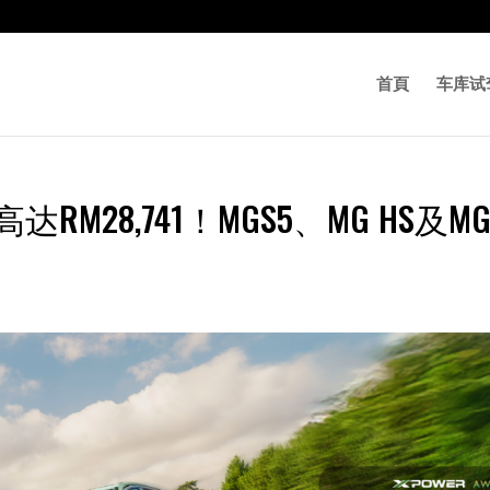
首頁
车库试
RM28,741！MGS5、MG HS及M